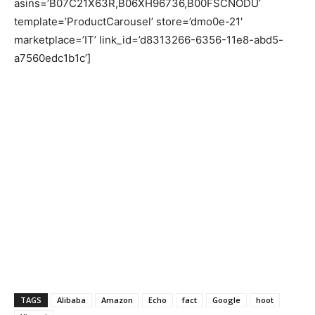
asins=’B07C21X63R,B06XH96736,B00FSCNODU’
template=’ProductCarousel’ store=’dmo0e-21′
marketplace=’IT’ link_id=’d8313266-6356-11e8-abd5-
a7560edc1b1c’]
TAGS
Alibaba
Amazon
Echo
fact
Google
hoot