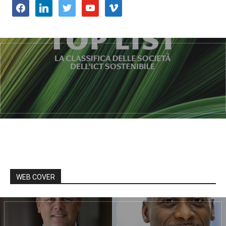
facebook
linkedin
twitter
youtube
vimeo
WEB COVER