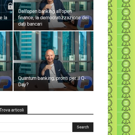
Dall’open banking all’open
e la
finance, la democratizzazione dei
dati bancari
I
Quantum banking, pronti per il Q-
Day?
Trova articoli