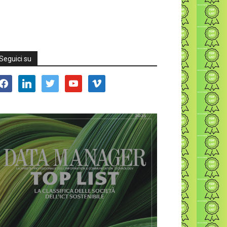
Seguici su
acebook
linkedin
twitter
youtube
vimeo