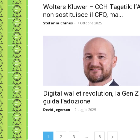
Wolters Kluwer – CCH Tagetik: l’A
non sostituisce il CFO, ma...
Stefania Chines
-
7 Ottobre 2025
Digital wallet revolution, la Gen Z
guida l’adozione
Devid Jegerson
-
9 Luglio 2025
...
1
2
3
6