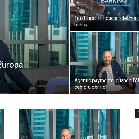
Trust-first, la fiducia ridefinisc
banca
’Europa
Agentic payments, quando l’A
compra per noi