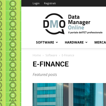
Login
Registrati
Data
Manager
Online
SOFTWARE
HARDWARE
MERC
Home
Software
E-Finance
E-FINANCE
Featured posts