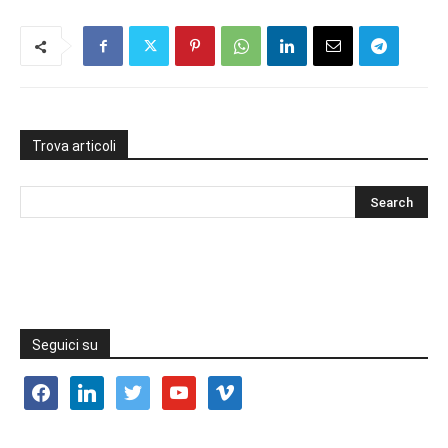
Trova articoli
Seguici su
facebook
linkedin
twitter
youtube
vimeo