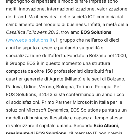
impongono di ripensare il modo di fare impresa sono
molti: innovazione, internazionalizzazione, valorizzazione
del brand. Ma il new deal delle società ICT comincia dal
cambiamento del modello di business. Infatti, a metà della
Cassifica Followers 2013
, troviamo
EOS Solutions
(
www.eos-solutions.it
), il gruppo che nell’arco di dieci
anni ha saputo crescere puntando su qualità e
specializzazione dell’offerta. Fondato a Bolzano nel 2000,
il Gruppo EOS è in questo momento una struttura
composta da oltre 150 professionisti distribuiti fra il
quartier generale di Agrate (Milano) e le sedi di Bolzano,
Padova, Udine, Verona, Bologna, Torino e Perugia. Per
EOS Solutions, il 2013 si sta confermando un anno ricco
di soddisfazioni. Primo Partner Microsoft in Italia per le
soluzioni Microsoft Dynamics, EOS Solutions punta su un
modello di business flessibile e capace al tempo stesso
di valorizzare il capitale umano. Secondo
Ezio Alboni
,
presidente di EOS Solutions
, «il mercato IT non premia