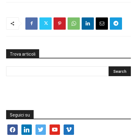
Trova articoli
Seguici su
facebook
linkedin
twitter
youtube
vimeo