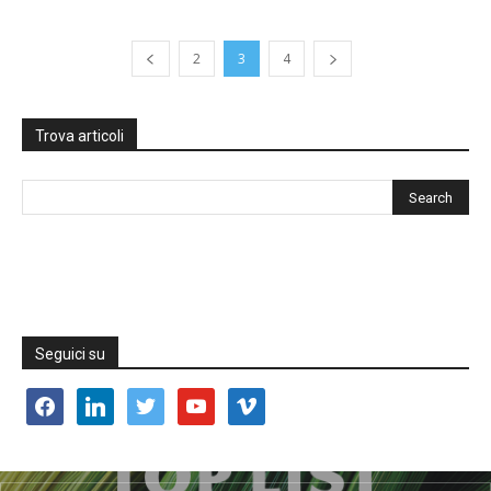
2
3
4
Trova articoli
Seguici su
facebook
linkedin
twitter
youtube
vimeo