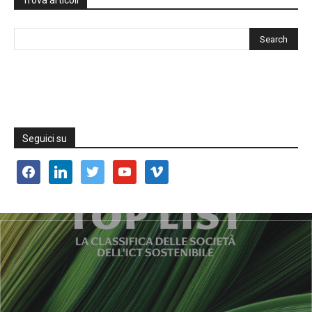
Trova articoli
Seguici su
facebook
linkedin
twitter
youtube
vimeo