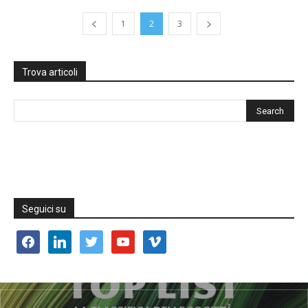
1
2
3
Trova articoli
Seguici su
facebook
linkedin
twitter
youtube
vimeo