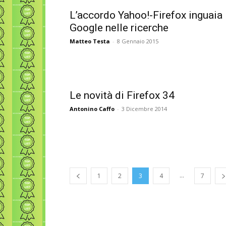
L’accordo Yahoo!-Firefox inguaia
Google nelle ricerche
Matteo Testa
-
8 Gennaio 2015
Le novità di Firefox 34
Antonino Caffo
-
3 Dicembre 2014
...
1
2
3
4
7