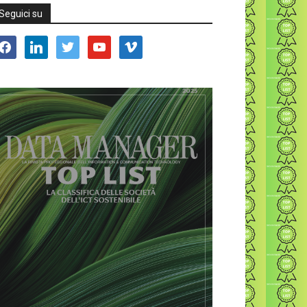
Seguici su
acebook
linkedin
twitter
youtube
vimeo