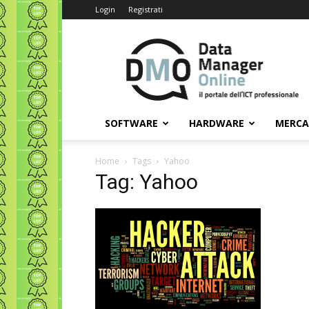
Login
Registrati
Data
Manager
Online
SOFTWARE
HARDWARE
MERC
Home
Tags
Yahoo
Tag: Yahoo