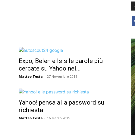
f
t
Expo, Belen e Isis le parole più
cercate su Yahoo nel...
Matteo Testa
-
27 Novembre 2015
Yahoo! pensa alla password su
richiesta
Matteo Testa
-
16 Marzo 2015