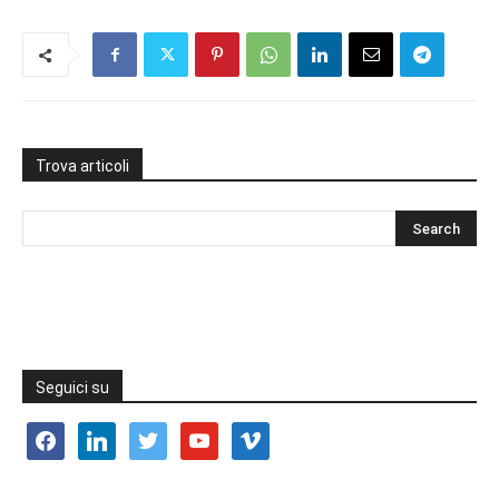
Trova articoli
Seguici su
facebook
linkedin
twitter
youtube
vimeo