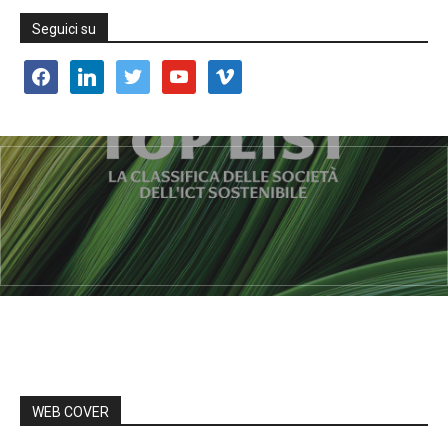
Seguici su
facebook
linkedin
twitter
youtube
vimeo
WEB COVER