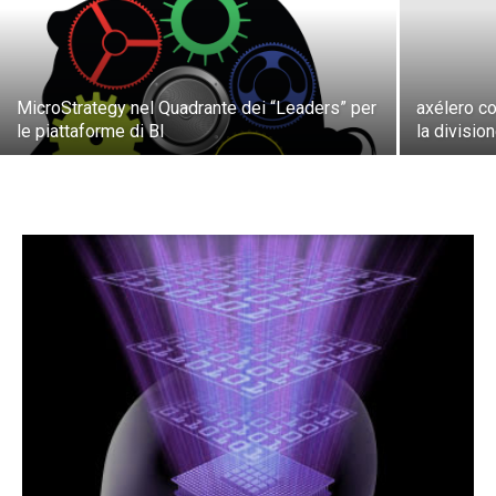
MicroStrategy nel Quadrante dei “Leaders” per
axélero co
le piattaforme di BI
la divisio