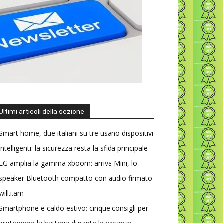
Ultimi articoli della sezione
Smart home, due italiani su tre usano dispositivi
intelligenti: la sicurezza resta la sfida principale
LG amplia la gamma xboom: arriva Mini, lo
speaker Bluetooth compatto con audio firmato
will.i.am
Smartphone e caldo estivo: cinque consigli per
proteggere la batteria durante le vacanze