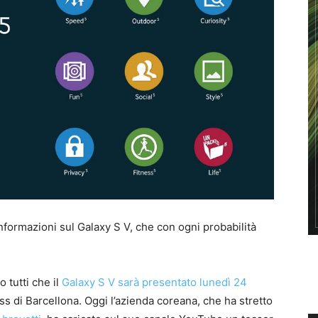
formazioni sul Galaxy S V, che con ogni probabilità
 tutti che il
Galaxy S V sarà presentato lunedì 24
 di Barcellona. Oggi l’azienda coreana, che ha stretto