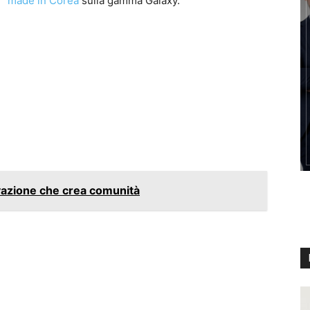
made in Corea
sulla gamma Galaxy.
vazione che crea comunità