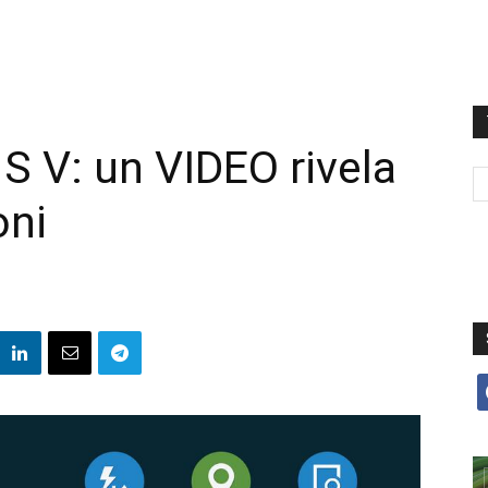
 V: un VIDEO rivela
oni
f