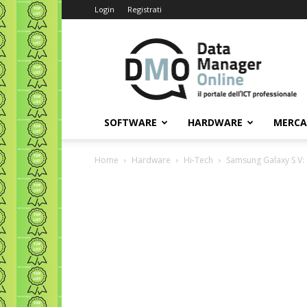
Login
Registrati
Data
Manager
Online
SOFTWARE
HARDWARE
MERC
Home
Hardware
Hi-Tech
Samsung Galaxy S V: 