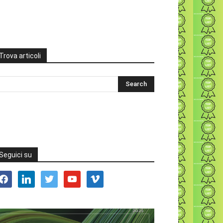
Trova articoli
Seguici su
acebook
linkedin
twitter
youtube
vimeo