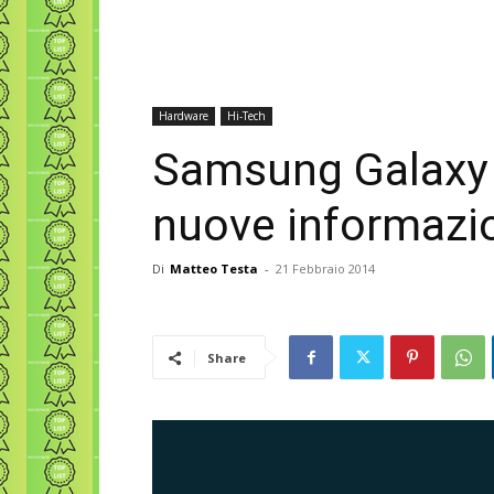
Hardware
Hi-Tech
Samsung Galaxy S
nuove informazi
Di
Matteo Testa
-
21 Febbraio 2014
Share