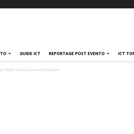
ATO
GUIDE ICT
REPORTAGE POST EVENTO
ICT TO
un VIDEO rivela nuove informazioni