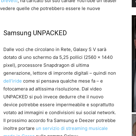
 brevetti
, ha caricato sul suo canale YouTube un teaser
ravedere quelle che potrebbero essere le nuove
Samsung UNPACKED
Dalle voci che circolano in Rete, Galaxy S V sarà
dotato di uno schermo da 5,25 pollici (2560 x 1440
pixel), processore Snapdragon di ultima
generazione, lettore di impronte digitali – quindi non
dell’iride
come si pensava qualche mese fa – e
fotocamera ad altissima risoluzione. Dal video
UNPACKED si può invece dedurre che il nuovo
device potrebbe essere impermeabile e soprattutto
votato ad immagini e condivisioni sui social network.
Il prossimo accordo fra Samsung e Deezer potrebbe
inoltre portare
un servizio di streaming musicale