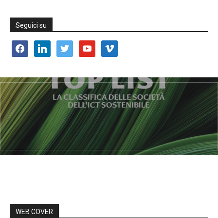
Seguici su
facebook
linkedin
twitter
youtube
vimeo
WEB COVER