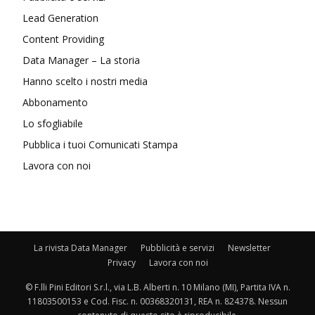
Lead Generation
Content Providing
Data Manager – La storia
Hanno scelto i nostri media
Abbonamento
Lo sfogliabile
Pubblica i tuoi Comunicati Stampa
Lavora con noi
La rivista Data Manager
Pubblicità e servizi
Newsletter
Privacy
Lavora con noi
© F.lli Pini Editori S.r.l., via L.B. Alberti n. 10 Milano (MI), Partita IVA n.
11803500153 e Cod. Fisc. n. 00368320131, REA n. 824378. Nessun