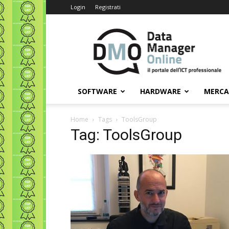
Login
Registrati
Data
Manager
Online
SOFTWARE
HARDWARE
MERC
Home
Tags
ToolsGroup
Tag: ToolsGroup