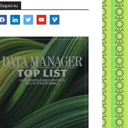
Seguici su
acebook
linkedin
twitter
youtube
vimeo