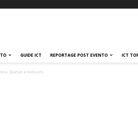
ATO
GUIDE ICT
REPORTAGE POST EVENTO
ICT TO
tana, Spartan e HoloLens