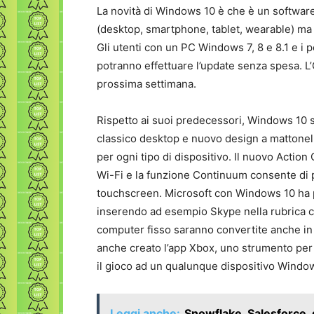
La novità di Windows 10 è che è un software 
(desktop, smartphone, tablet, wearable) ma l
Gli utenti con un PC Windows 7, 8 e 8.1 e i
potranno effettuare l’update senza spesa. L
prossima settimana.
Rispetto ai suoi predecessori, Windows 10 si 
classico desktop e nuovo design a mattonelle
per ogni tipo di dispositivo. Il nuovo Actio
Wi-Fi e la funzione Continuum consente di 
touchscreen. Microsoft con Windows 10 ha p
inserendo ad esempio Skype nella rubrica con
computer fisso saranno convertite anche in 
anche creato l’app Xbox, uno strumento per 
il gioco ad un qualunque dispositivo Windo
Leggi anche:
Snowflake, Salesforce, 