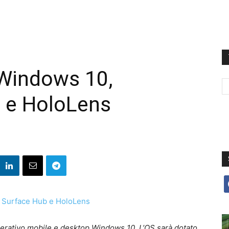
 Windows 10,
n e HoloLens
f
perativo mobile e desktop Windows 10. L’OS sarà dotato