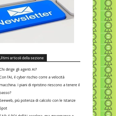
Ultimi articoli della sezione
Chi dirige gli agenti AI?
Con l’AI, il cyber rischio corre a velocità
macchina. I piani di ripristino riescono a tenere il
passo?
Seeweb, più potenza di calcolo con le Istanze
Spot
SAP: il ROI dell’AI accelera, ma governance e