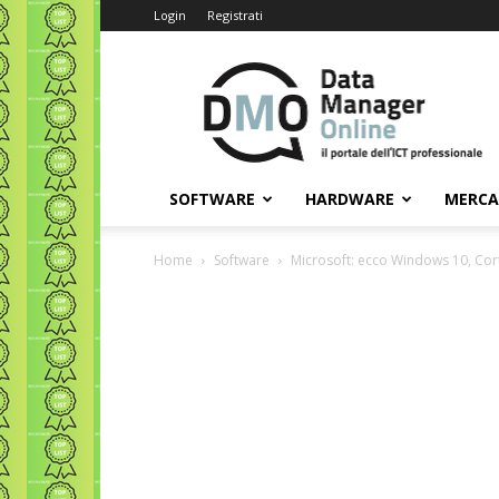
Login
Registrati
Data
Manager
Online
SOFTWARE
HARDWARE
MERC
Home
Software
Microsoft: ecco Windows 10, Cor