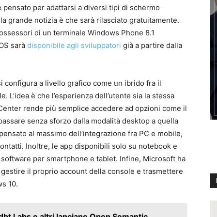
pensato per adattarsi a diversi tipi di schermo
a grande notizia è che sarà rilasciato gratuitamente.
 possessori di un terminale Windows Phone 8.1
’OS sarà
disponibile agli sviluppatori
già a partire dalla
configura a livello grafico come un ibrido fra il
. L’idea è che l’esperienza dell’utente sia la stessa
n Center rende più semplice accedere ad opzioni come il
passare senza sforzo dalla modalità desktop a quella
ensato al massimo dell’integrazione fra PC e mobile,
tatti. Inoltre, le app disponibili solo su notebook e
software per smartphone e tablet. Infine, Microsoft ha
gestire il proprio account della console e trasmettere
ws 10.
dbt Labs e altri lanciano Open Semantic