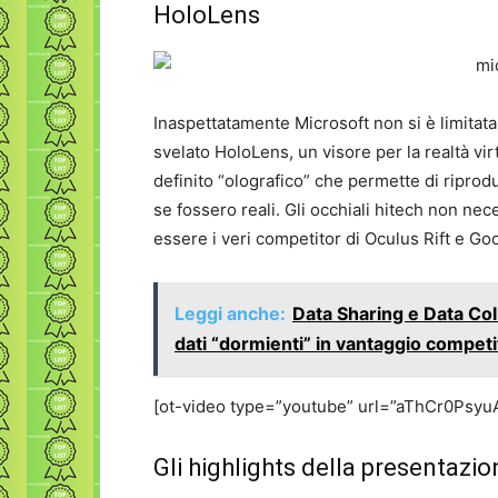
HoloLens
Inaspettatamente Microsoft non si è limita
svelato HoloLens, un visore per la realtà vir
definito “olografico” che permette di riprod
se fossero reali. Gli occhiali hitech non nec
essere i veri competitor di Oculus Rift e Go
Leggi anche:
Data Sharing e Data Co
dati “dormienti” in vantaggio competi
[ot-video type=”youtube” url=”aThCr0PsyuA
Gli highlights della presentazi