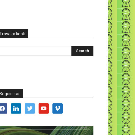
Trova articoli
Seguici su
acebook
linkedin
twitter
youtube
vimeo