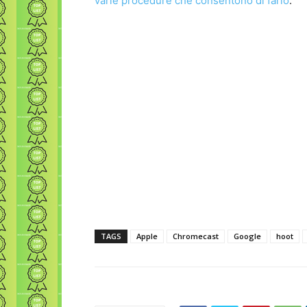
varie procedure che consentono di farlo
.
TAGS
Apple
Chromecast
Google
hoot