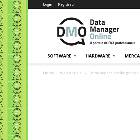
Login
Registrati
Data
Manager
Online
SOFTWARE
HARDWARE
MERC
Home
Web e Social
Come vedere Netflix gratis su