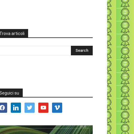
Trova articoli
Seguici su
acebook
linkedin
twitter
youtube
vimeo