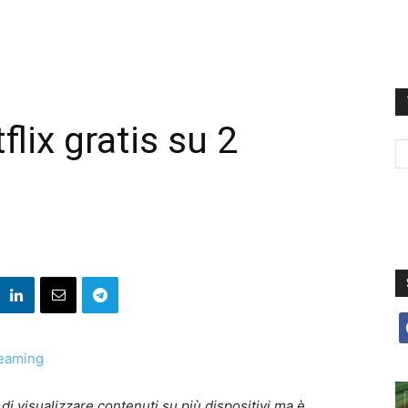
lix gratis su 2
f
i visualizzare contenuti su più dispositivi ma è