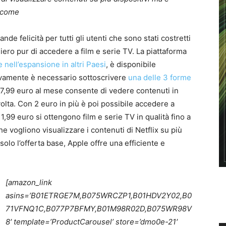
o come
rande felicità per tutti gli utenti che sono stati costretti
iero pur di accedere a film e serie TV. La piattaforma
e nell’espansione in altri Paesi
, è disponibile
ivamente è necessario sottoscrivere
una delle 3 forme
a 7,99 euro al mese consente di vedere contenuti in
volta. Con 2 euro in più è poi possibile accedere a
,99 euro si ottengono film e serie TV in qualità fino a
he vogliono visualizzare i contenuti di Netflix su più
solo l’offerta base, Apple offre una efficiente e
[amazon_link
asins=’B01ETRGE7M,B075WRCZP1,B01HDV2Y02,B0
71VFNQ1C,B077P7BFMY,B01M98R02D,B075WR98V
8′ template=’ProductCarousel’ store=’dmo0e-21′