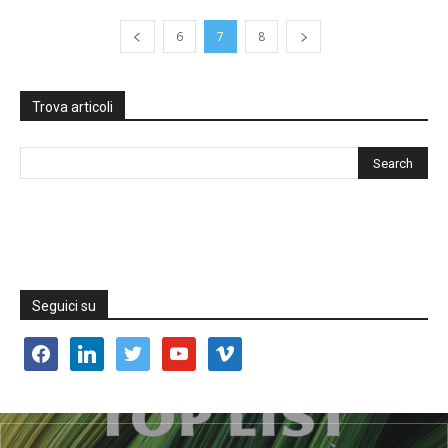
6
7
8
Trova articoli
Seguici su
facebook
linkedin
twitter
youtube
vimeo