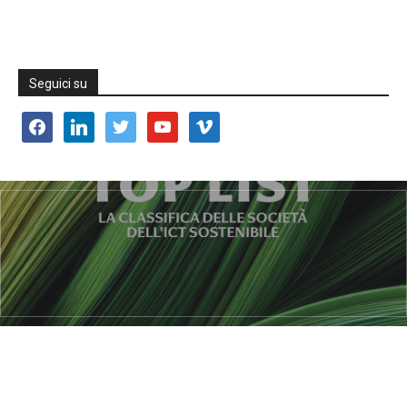
Seguici su
facebook
linkedin
twitter
youtube
vimeo