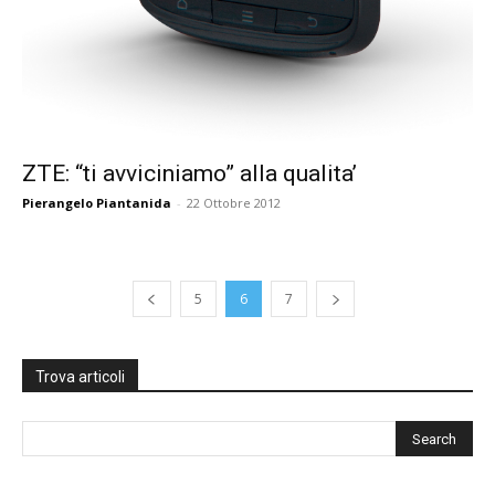
ZTE: “ti avviciniamo” alla qualita’
Pierangelo Piantanida
-
22 Ottobre 2012
5
6
7
Trova articoli