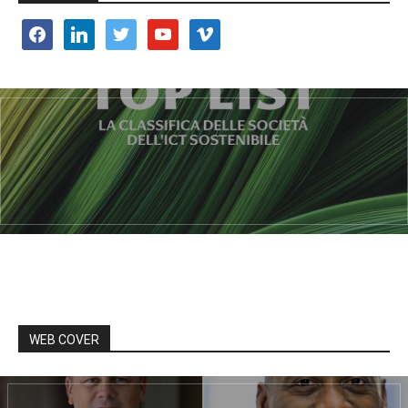
facebook
linkedin
twitter
youtube
vimeo
WEB COVER