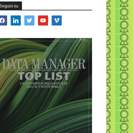
Seguici su
acebook
linkedin
twitter
youtube
vimeo