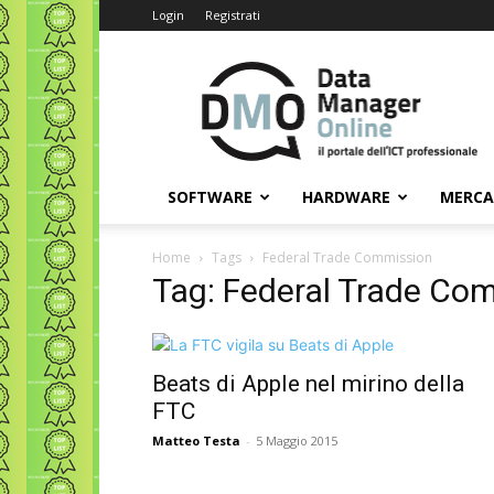
Login
Registrati
Data
Manager
Online
SOFTWARE
HARDWARE
MERC
Home
Tags
Federal Trade Commission
Tag: Federal Trade Co
Beats di Apple nel mirino della
FTC
Matteo Testa
-
5 Maggio 2015