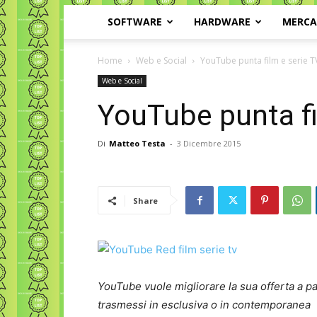
SOFTWARE
HARDWARE
MERC
Home
Web e Social
YouTube punta film e serie T
Web e Social
YouTube punta fi
Di
Matteo Testa
-
3 Dicembre 2015
Share
YouTube vuole migliorare la sua offerta a pa
trasmessi in esclusiva o in contemporanea