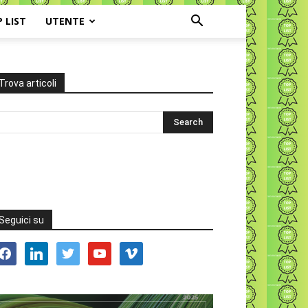
P LIST
UTENTE
Trova articoli
Seguici su
acebook
linkedin
twitter
youtube
vimeo