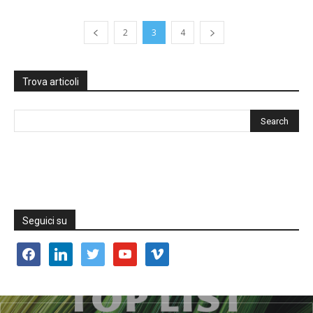
2
3
4
Trova articoli
Seguici su
facebook
linkedin
twitter
youtube
vimeo